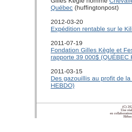
(C) 2
Une réa
en collaboratio
Héber