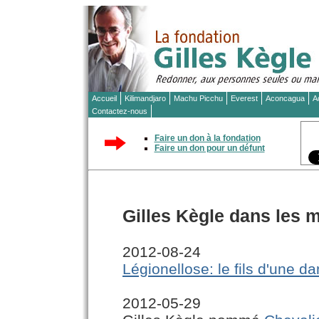
Accueil
Kilimandjaro
Machu Picchu
Everest
Aconcagua
A
Contactez-nous
Faire un don à la fondation
Faire un don pour un défunt